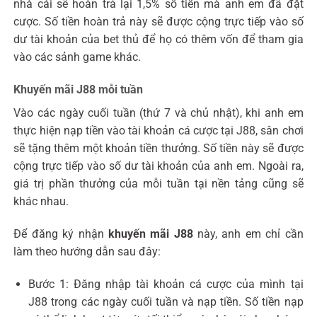
nhà cái sẽ hoàn trả lại 1,5% số tiền mà anh em đã đặt
cược. Số tiền hoàn trả này sẽ được cộng trực tiếp vào số
dư tài khoản của bet thủ để họ có thêm vốn để tham gia
vào các sảnh game khác.
Khuyến mãi J88 mỗi tuần
Vào các ngày cuối tuần (thứ 7 và chủ nhật), khi anh em
thực hiện nạp tiền vào tài khoản cá cược tại J88, sân chơi
sẽ tặng thêm một khoản tiền thưởng. Số tiền này sẽ được
cộng trực tiếp vào số dư tài khoản của anh em. Ngoài ra,
giá trị phần thưởng của mỗi tuần tại nền tảng cũng sẽ
khác nhau.
Để đăng ký nhận
khuyến mãi J88
này, anh em chỉ cần
làm theo hướng dẫn sau đây:
Bước 1: Đăng nhập tài khoản cá cược của mình tại
J88 trong các ngày cuối tuần và nạp tiền. Số tiền nạp