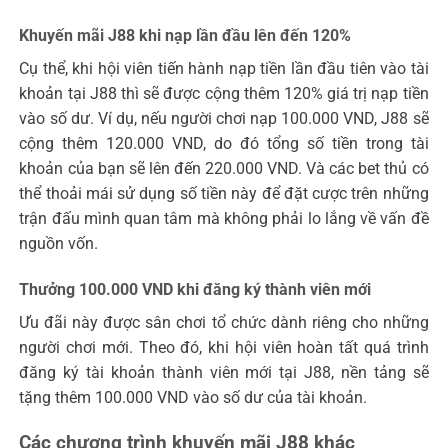
Khuyến mãi J88 khi nạp lần đầu lên đến 120%
Cụ thể, khi hội viên tiến hành nạp tiền lần đầu tiên vào tài
khoản tại J88 thì sẽ được cộng thêm 120% giá trị nạp tiền
vào số dư. Ví dụ, nếu người chơi nạp 100.000 VND, J88 sẽ
cộng thêm 120.000 VND, do đó tổng số tiền trong tài
khoản của bạn sẽ lên đến 220.000 VND. Và các bet thủ có
thể thoải mái sử dụng số tiền này để đặt cược trên những
trận đấu mình quan tâm mà không phải lo lắng về vấn đề
nguồn vốn.
Thưởng 100.000 VND khi đăng ký thành viên mới
Ưu đãi này được sân chơi tổ chức dành riêng cho những
người chơi mới. Theo đó, khi hội viên hoàn tất quá trình
đăng ký tài khoản thành viên mới tại J88, nền tảng sẽ
tặng thêm 100.000 VND vào số dư của tài khoản.
Các chương trình khuyến mãi J88 khác