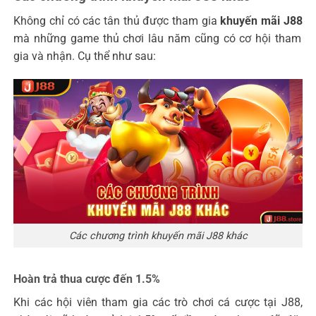
Không chỉ có các tân thủ được tham gia
khuyến mãi J88
mà những game thủ chơi lâu năm cũng có cơ hội tham
gia và nhận. Cụ thể như sau:
Các chương trình khuyến mãi J88 khác
Hoàn trả thua cược đến 1.5%
Khi các hội viên tham gia các trò chơi cá cược tại J88,