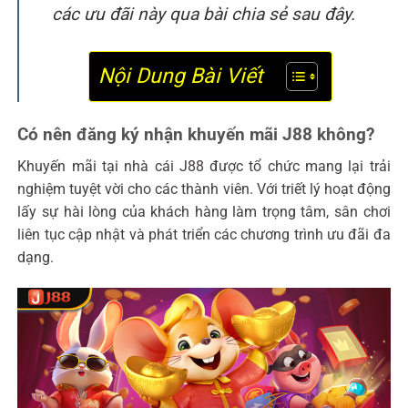
các ưu đãi này qua bài chia sẻ sau đây.
Nội Dung Bài Viết
Có nên đăng ký nhận khuyến mãi J88 không?
Khuyến mãi tại nhà cái J88 được tổ chức mang lại trải
nghiệm tuyệt vời cho các thành viên. Với triết lý hoạt động
lấy sự hài lòng của khách hàng làm trọng tâm, sân chơi
liên tục cập nhật và phát triển các chương trình ưu đãi đa
dạng.