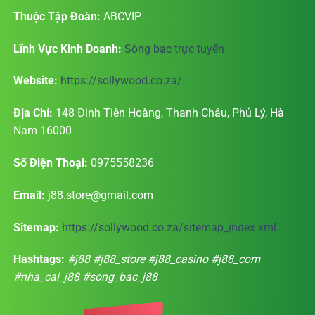
Thuộc Tập Đoàn:
ABCVIP
Lĩnh Vực Kinh Doanh:
Sòng bạc trực tuyến
Website:
https://sollywood.co.za/
Địa Chỉ:
148 Đinh Tiên Hoàng, Thanh Châu, Phủ Lý, Hà
Nam 16000
Số Điện Thoại:
0975558236
Email:
j88.store@gmail.com
Sitemap:
https://sollywood.co.za/sitemap_index.xml
Hashtags:
#j88 #j88_store #j88_casino #j88_com
#nha_cai_j88 #song_bac_j88