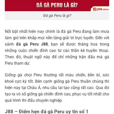
Đá gà Peru là gì?
Nổi bật nhất hiện nay chính là đá gà Peru đang làm mưa
làm gió trên khắp mọi nền tảng giải trí trực tuyến. Đến với
sảnh
đá gà Peru J88
, bạn sẽ được thăng hoa trong
những cuộc chiến đỉnh cao từ các thần kê huyền thoại.
Theo đó, thuật ngữ này để chỉ những trận đấu mà gà
Peru tham dự.
Giống gà chọi Peru thường rất máu chiến, bền bỉ, sức
khoẻ cực kỳ tốt. Bên cạnh giống gà Peru thuần chủng thì
hiện nay tại Châu Á, nhu cầu lai tạo cũng rất cao. Qua đó
tạo ra vô số giống gà chiến đỉnh cao, phục vụ tốt nhất cho
quá trình thi đấu chuyên nghiệp.
J88 – Điểm hẹn đá gà Peru uy tín số 1