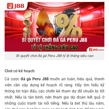
Bí quyết chơi đá gà Peru J88 tỷ lệ thắng siêu cao
Chơi có kế hoạch
Cá cược
đá gà Peru J88
muốn an toàn, hiệu quả, thành
viên cần xây dựng kế hoạch rõ ràng. Hãy tìm hiểu kỹ
thông tin trận đấu, các chiến kê tham dự để chuẩn bị tốt
nhất. Nếu là tân binh, nên tham gia dự đoán kết quả ở
những cuộc tranh tài nổi tiếng. Nếu là bet thủ lâu năm,