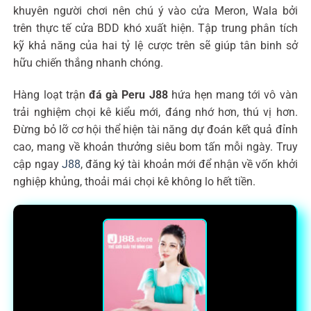
khuyên người chơi nên chú ý vào cửa Meron, Wala bởi
trên thực tế cửa BDD khó xuất hiện. Tập trung phân tích
kỹ khả năng của hai tỷ lệ cược trên sẽ giúp tân binh sở
hữu chiến thắng nhanh chóng.
Hàng loạt trận
đá gà Peru J88
hứa hẹn mang tới vô vàn
trải nghiệm chọi kê kiểu mới, đáng nhớ hơn, thú vị hơn.
Đừng bỏ lỡ cơ hội thể hiện tài năng dự đoán kết quả đỉnh
cao, mang về khoản thưởng siêu bom tấn mỗi ngày. Truy
cập ngay
J88
, đăng ký tài khoản mới để nhận về vốn khởi
nghiệp khủng, thoải mái chọi kê không lo hết tiền.